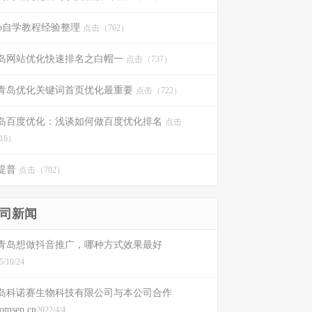
ip自学教程经验整理
点击（762）
岛网站优化快速排名之白帽一
点击（737）
青岛优化关键词首页优化最重要
点击（722）
岛百度优化：浅谈如何做百度优化排名
点击
16）
提普
点击（702）
司新闻
青岛想做抖音推广，哪种方式效果最好
5/10/24
岛科诺赛生物科技有限公司与本公司合作
romsep.cn
2022/4/4