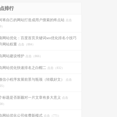
点排行
何将自己的网站打造成用户搜索的终点站
点击
9）
南网站优化：百度首页关键词seo优化排名小技巧
升网站权重
点击（884）
岛网站建设维护
点击（866）
岛网站优化快速排名之白帽二
点击（832）
微信小程序发展前景与瓶颈（转载好文）
点击
05）
个标题是否新颖对一片文章有多大意义
点击
00）
岛网站优化公司收费新模式
点击（771）