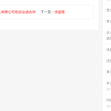
青
具有限公司初步达成合作
下一页：
优提普
青
企
调
优
优
青
本
202
玛
202