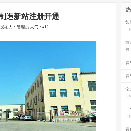
热
制造新站注册开通
如
/9 发布人：管理员 人气：
412
（9
市
提
青
青
论
（8
一
（8
青