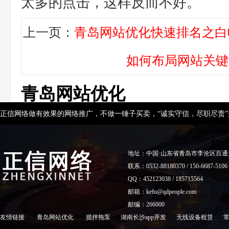
太多的点击，这样反而不好。
上一页：
青岛网站优化快速排名之白
如何布局网站关键
青岛网站优化
正信网络做有效果的网络推广，不做一锤子买卖，“诚实守信，尽职尽责
地址：中国·山东省青岛市李沧区百通
联系：0532-88180370 / 150-6687-5106
QQ：452123038 / 185715564
邮箱：kefu@qdpeople.com
邮编：266000
友情链接
青岛网站优化
搅拌拖泵
湖南长沙app开发
无线设备租赁