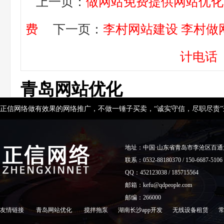
上一页：
做网站免费提供网站优化
费
下一页：
李村网站建设 李村做
计电话
青岛网站优化
正信网络做有效果的网络推广，不做一锤子买卖，“诚实守信，尽职尽责
地址：中国·山东省青岛市李沧区百通
联系：0532-88180370 / 150-6687-5106
QQ：452123038 / 185715564
邮箱：kefu@qdpeople.com
邮编：266000
友情链接
青岛网站优化
搅拌拖泵
湖南长沙app开发
无线设备租赁