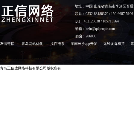
地址：中国·山东省青岛市李沧区百通
联系：0532-88180370 / 150-6687-5106
QQ：452123038 / 185715564
邮箱：kefu@qdpeople.com
邮编：266000
友情链接
青岛网站优化
搅拌拖泵
湖南长沙app开发
无线设备租赁
青岛正信达网络科技有限公司版权所有