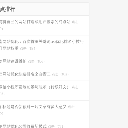
点排行
何将自己的网站打造成用户搜索的终点站
点击
9）
南网站优化：百度首页关键词seo优化排名小技巧
升网站权重
点击（884）
岛网站建设维护
点击（866）
岛网站优化快速排名之白帽二
点击（832）
微信小程序发展前景与瓶颈（转载好文）
点击
05）
个标题是否新颖对一片文章有多大意义
点击
00）
岛网站优化公司收费新模式
点击（771）