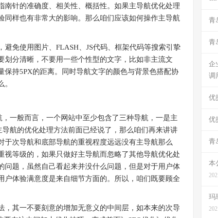
指南针的准确度、相关性、概括性。如果主导航优化处理
验同样也有非常大的影响。那么咱们应该如何操作主导航
青
青
免使用图片、FLASH、JS代码、框架代码等搜索引挚
要划分清晰，不要用一些个性型的文字，比如非主流文
企
量保持5PX的距离。同时导航文字的颜色与背景色搭配协
调
么。
优
，一般而言，一个网站中至少包含了三种导航，一是主
优
。主导航的优化处理方法前面已经说了，那么咱们再来讲讲
青
对于次导航和底部导航的重视程度远远没有主导航那么
重视等级的，如果只做好主导航而忽略了其他导航优化处
本
的问题，虽然自己看起来并没什么问题，但是对于用户体
202
用户体验满意度是来自细节方面的。所以，咱们既要顾全
玛
，其一不要刻意的增加无意义的中间层，如本来的次导
202