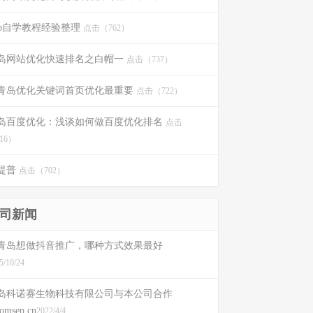
ip自学教程经验整理
点击（762）
岛网站优化快速排名之白帽一
点击（737）
青岛优化关键词首页优化最重要
点击（722）
岛百度优化：浅谈如何做百度优化排名
点击
16）
提普
点击（702）
司新闻
青岛想做抖音推广，哪种方式效果最好
5/10/24
岛科诺赛生物科技有限公司与本公司合作
romsep.cn
2022/4/4