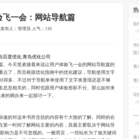
热
验飞一会：网站导航篇
如
/7 发布人：管理员 人气：
118
（9
市
提
岛百度优化
,
青岛优化公司
。今天笔者接着来说让用户体验飞一会的网站导航篇的
青
重点了，而且根据优化指南中的优化建议，导航使用文字
果要好得多。不过对于导航单单使用了文字来显现还是不够
青
名息息相关的，同时也跟用户体验形影不分。那么如何来
论
笔者的脚步来一起探讨一下。
（8
一
速的对这本书所含括的内容有个大致的了解。同样的在
（8
在第一时间了解网站主要的内容，其最主要取决于网站导
的影响力是不可忽视的。一般而言，一些站长为了做关键词
青