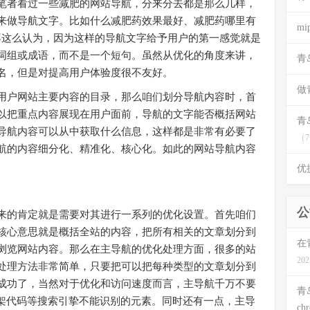
笔者看过一些减肥的网站导航，分来分去都是那么几样，
来做导航文字。比如什么减肥药效果最好、减肥药哪里有
m
不这么认为，因为这样的导航文字给予用户的第一感觉就是
词组或成语，而不是一个短句。虽然从优化的角度来讲，
青
名，但是对提高用户体验度很不友好。
做
户网站主要内容的目录，那么咱们划分导航内容时，首
以把重点内容展现在用户面前，导航的文字能否概括网站
青
导航内容可以从中获取什么信息，这样都是非常有必要了
（7
航的内容细分化、精准化、核心化。如此的网站导航内容
优
公
的肯定就是需要对其进行一系列的优化设置。首先咱们
核心意思就是概括全站的内容，把所有相关的文章划分到
在
浏览网站内容。那么在主导航的优化处理方面，很多的站
202
处理方法非常简单，只要把可以把每种类型的文章划分到
成功了，当然对于优化和访问速度而言，主导航千万不要
青
、框架代码等搜索引挚不能识别的元素。同时还有一点，主导
ch