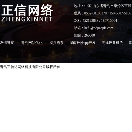
地址：中国·山东省青岛市李沧区百通
联系：0532-88180370 / 150-6687-5106
QQ：452123038 / 185715564
邮箱：kefu@qdpeople.com
邮编：266000
友情链接
青岛网站优化
搅拌拖泵
湖南长沙app开发
无线设备租赁
青岛正信达网络科技有限公司版权所有