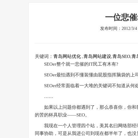
一位悲催S
发布时间：2012/3
关键词：
青岛网站优化
,
青岛网站建设
,
青岛SEO
,
青
SEOer整个就一悲催的IT民工有木有?
SEOer最怕遇到不懂装懂由屁股指挥脑袋的上司
SEOer经常面临着一大堆的关键词不知道从何处
……
如果以上问题你都遇到了，那么恭喜你，你和我
的苦的杯具职业——SEO。
我现在一个人管理四个站，美其名曰网络部经理
同事协助，可是从我进公司到现在都半年了，也没