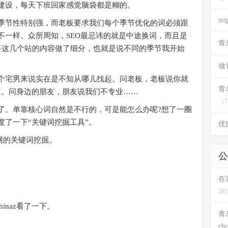
建设，每天下班回家感觉脑袋都是糊的。
m
节性特别强，而老板要求我们每个季节优化的词必须跟
不一样。众所周知，SEO最忌讳的就是中途换词，而且是
青
将这几个站的内容做了细分，也就是说不同的季节我开始
做
宅男来说实在是不知从哪儿找起。问老板，老板说你就
青
道。问身边的朋友，朋友说我们不专业……
（7
。单靠核心词自然是不行的，可是能怎么办呢?想了一圈
了一下“关键词挖掘工具”。
优
网的关键词挖掘。
公
在
202
inaz看了一下。
青
ch