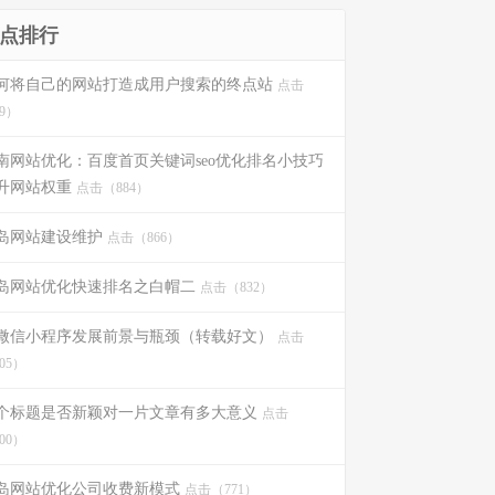
点排行
何将自己的网站打造成用户搜索的终点站
点击
9）
南网站优化：百度首页关键词seo优化排名小技巧
升网站权重
点击（884）
岛网站建设维护
点击（866）
岛网站优化快速排名之白帽二
点击（832）
微信小程序发展前景与瓶颈（转载好文）
点击
05）
个标题是否新颖对一片文章有多大意义
点击
00）
岛网站优化公司收费新模式
点击（771）