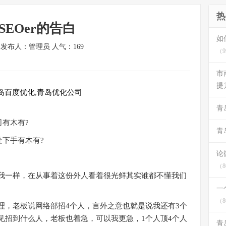
热
EOer的告白
如
/4 发布人：管理员 人气：
169
（9
市
提
岛百度优化
,
青岛优化公司
青
有木有?
青
下手有木有?
论
（8
一样，在从事着这份外人看着很光鲜其实谁都不懂我们
一
（8
，老板说网络部招4个人，言外之意也就是说我还有3个
见招到什么人，老板也着急，可以我更急，1个人顶4个人
青