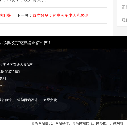
正
的利弊
下一页：
百度分享：究竟有多少人喜欢你
短
，尽职尽责”这就是正信科技！
岛市李沧区百通大厦A座
50-6687-5106
5564
om
设备租赁
常熟网站设计
木星文化
青岛网站建设、网站制作、青岛网站优化、网络推广、微网站、