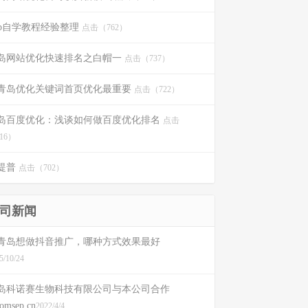
ip自学教程经验整理
点击（762）
岛网站优化快速排名之白帽一
点击（737）
青岛优化关键词首页优化最重要
点击（722）
岛百度优化：浅谈如何做百度优化排名
点击
16）
提普
点击（702）
司新闻
青岛想做抖音推广，哪种方式效果最好
5/10/24
岛科诺赛生物科技有限公司与本公司合作
romsep.cn
2022/4/4