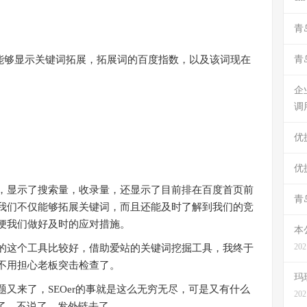
青
掘能够显示关键词拓展，拓展词的百度指数，以及该词现在
青
企
调
优
优
显示了搜索量，收录量，还显示了目前排在百度首页前
青
我们不仅能够拓展关键词，而且还能及时了解到我们的竞
便我们做好及时的应对措施。
本
202
这个工具比较好，借助爱站的关键词挖掘工具，我终于
不用担心老板突击检查了。
玛
来了，SEOer的事就是这么无穷无尽，可是又有什么
202
了，不说了，发外链去了。