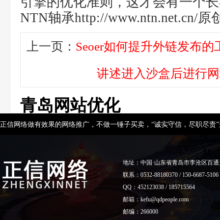
引擎的优化准则，这才会有一个长
NTN轴承http://www.ntn.net
上一页：
Seoer如何提升外链发布
讲述进入沙盒后进行网
青岛网站优化
正信网络做有效果的网络推广，不做一锤子买卖，“诚实守信，尽职尽责
地址：中国·山东省青岛市李沧区百通
联系：0532-88180370 / 150-6687-5106
QQ：452123038 / 185715564
邮箱：kefu@qdpeople.com
邮编：266000