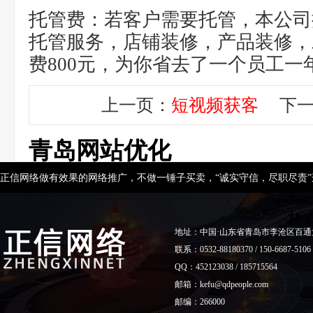
托管费：若客户需要托管，本公司
托管服务，店铺装修，产品装修，
费800元，为你省去了一个员工一年
上一页：
短视频获客
下一
青岛网站优化
正信网络做有效果的网络推广，不做一锤子买卖，“诚实守信，尽职尽责
地址：中国·山东省青岛市李沧区百通
联系：0532-88180370 / 150-6687-5106
QQ：452123038 / 185715564
邮箱：kefu@qdpeople.com
邮编：266000